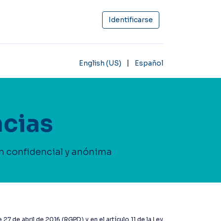
Identificarse
|
English (US)
Español
ncias
 confidencial y anónima
7 de abril de 2016 (RGPD) y en el artículo 11 de la Ley